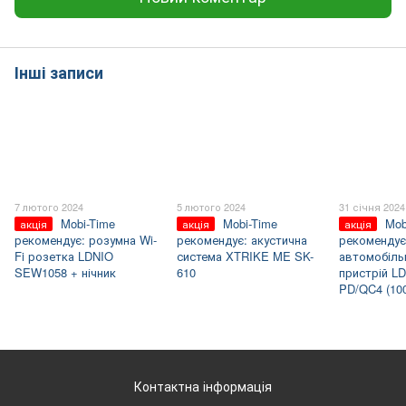
Інші записи
7 лютого 2024
5 лютого 2024
31 січня 2024
Mobi-Time
Mobi-Time
Mob
акція
акція
акція
рекомендує: розумна Wi-
рекомендує: акустична
рекомендує
Fi розетка LDNIO
система XTRIKE ME SK-
автомобіль
SEW1058 + нічник
610
пристрій L
PD/QC4 (10
Контактна інформація