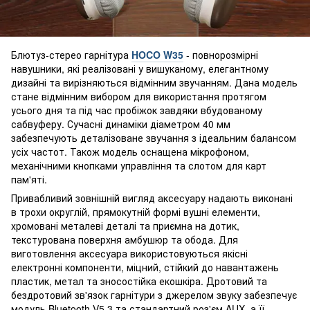
Блютуз-стерео гарнітура
HOCO W35
- повнорозмірні
навушники, які реалізовані у вишуканому, елегантному
дизайні та вирізняються відмінним звучанням. Дана модель
стане відмінним вибором для використання протягом
усього дня та під час пробіжок завдяки вбудованому
сабвуферу. Сучасні динаміки діаметром 40 мм
забезпечують деталізоване звучання з ідеальним балансом
усіх частот. Також модель оснащена мікрофоном,
механічними кнопками управління та слотом для карт
пам'яті.
Привабливий зовнішній вигляд аксесуару надають виконані
в трохи округлій, прямокутній формі вушні елементи,
хромовані металеві деталі та приємна на дотик,
текстурована поверхня амбушюр та обода. Для
виготовлення аксесуара використовуються якісні
електронні компоненти, міцний, стійкий до навантажень
пластик, метал та зносостійка екошкіра. Дротовий та
бездротовий зв'язок гарнітури з джерелом звуку забезпечує
модуль Bluetooth V5.3 та стандартний роз'єм AUX, а її