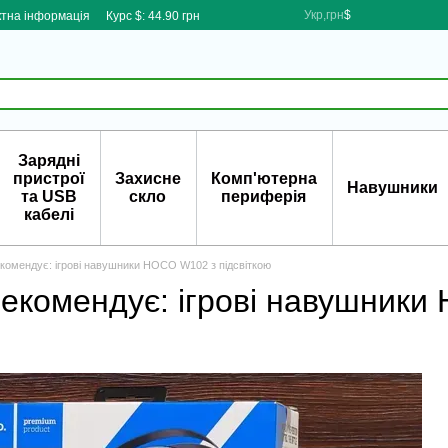
Укр,грн
$
ктна інформація
Курс $: 44.90 грн
Зарядні
пристрої
Захисне
Комп'ютерна
Навушники
та USB
скло
периферія
кабелі
екомендує: ігрові навушники HOCO W102 з підсвіткою
рекомендує: ігрові навушники