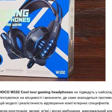
HOCO W102 Cool tour gaming headphones
не підведуть у найскла
ієнтуватися на місцевості і визначити, де саме знаходиться противн
цій моделі і реалістичність відтворення комп'ютерних спецефектів.
 легка конструкція, великі, м'які і зручні амбушюри, максимальний 