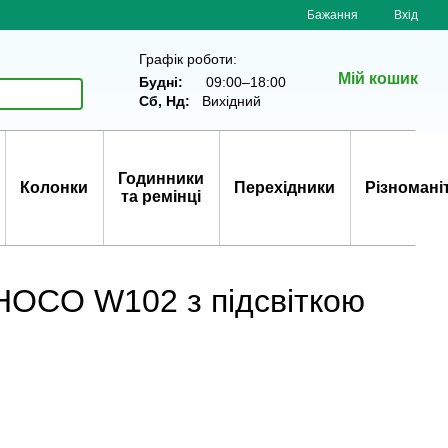
Бажання
Вхід
Графік роботи:
Мій кошик
Будні:
09:00–18:00
Сб, Нд:
Вихідний
Годинники
Колонки
Перехідники
Різномані
та ремінці
 HOCO W102 з підсвіткою