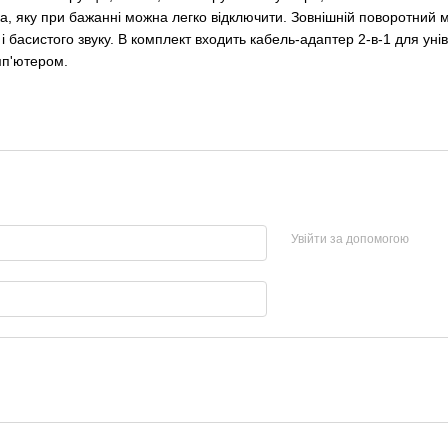
ка, яку при бажанні можна легко відключити. Зовнішній поворотний
 басистого звуку. В комплект входить кабель-адаптер 2-в-1 для ун
омп'ютером.
Увійти за допомогою