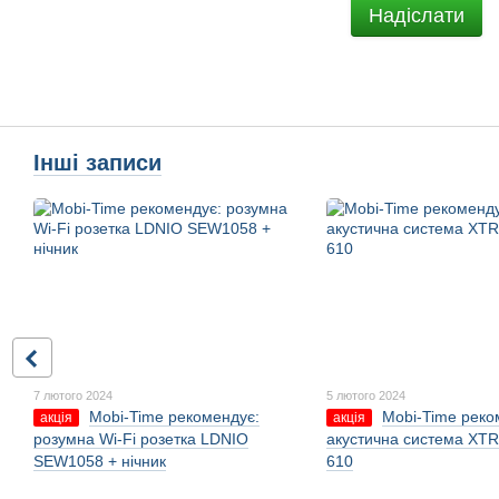
Надіслати
Інші записи
7 лютого 2024
5 лютого 2024
Mobi-Time рекомендує:
Mobi-Time реко
акція
акція
розумна Wi-Fi розетка LDNIO
акустична система XTR
SEW1058 + нічник
610