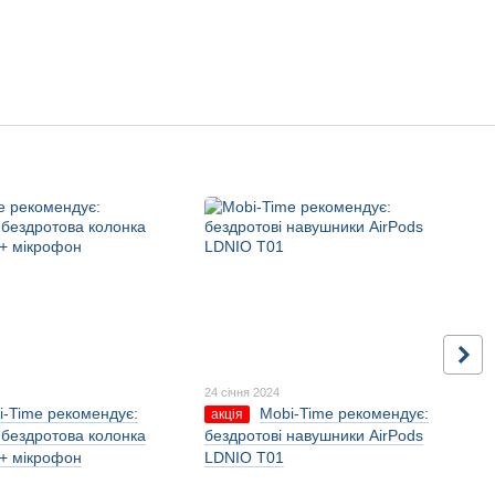
24 січня 2024
i-Time рекомендує:
Mobi-Time рекомендує:
акція
 бездротова колонка
бездротові навушники AirPods
+ мікрофон
LDNIO T01