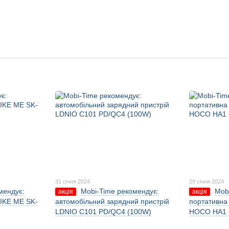
31 січня 2024
29 січня 2024
мендує:
Mobi-Time рекомендує:
Mob
акція
акція
IKE ME SK-
автомобільний зарядний пристрій
портативна
LDNIO C101 PD/QC4 (100W)
HOCO HA1 