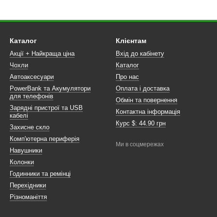
Каталог
Клієнтам
Акції + Найкраща ціна
Вхід до кабінету
Чохли
Каталог
Автоаксесуари
Про нас
PowerBank та Акумулятори
Оплата і доставка
для телефонів
Обмін та повернення
Зарядні пристрої та USB
Контактна інформація
кабелі
Курс $: 44.90 грн
Захисне скло
Комп'ютерна периферія
Ми в соцмережах
Навушники
Колонки
Годинники та ремінці
Перехідники
Різноманіття