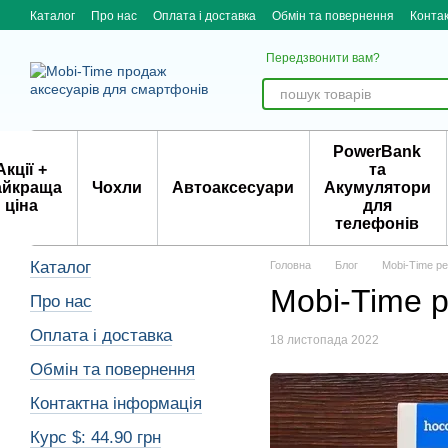
Skip to main content
Каталог
Про нас
Оплата і доставка
Обмін та повернення
Конта
Передзвонити вам?
PowerBank
Акції +
та
айкраща
Чохли
Автоаксесуари
Акумулятори
ціна
для
телефонів
Каталог
Головна
Блог
Mobi-Time р
Mobi-Time 
Про нас
Оплата і доставка
18 листопада 2022
Обмін та повернення
Контактна інформація
Курс $: 44.90 грн