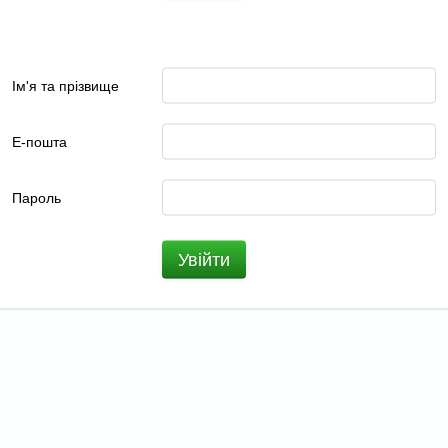
Ім'я та прізвище
Е-пошта
Пароль
Увійти