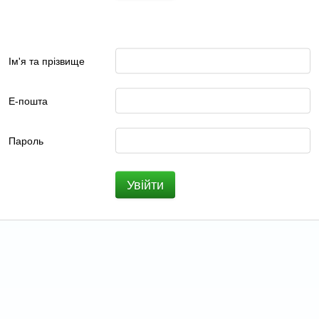
Ім'я та прізвище
Е-пошта
Пароль
Увійти