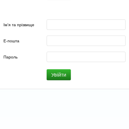
Ім'я та прізвище
Е-пошта
Пароль
Увійти