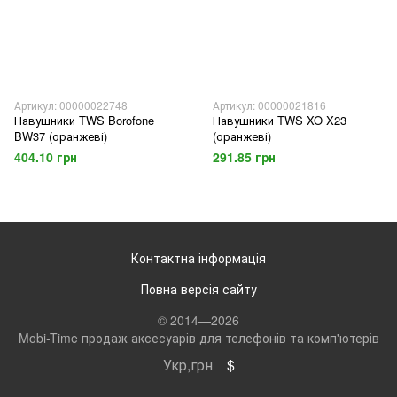
Артикул: 00000022748
Артикул: 00000021816
Навушники TWS Borofone
Навушники TWS XO X23
BW37 (оранжеві)
(оранжеві)
404.10 грн
291.85 грн
Контактна інформація
Повна версія сайту
© 2014—2026
Mobi-Time продаж аксесуарів для телефонів та комп'ютерів
Укр,грн
$