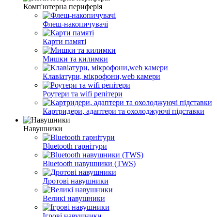
Комп'ютерна периферія
Флеш-накопичувачі
Карти памяті
Мишки та килимки
Клавіатури, мікрофони,web камери
Роутери та wifi репітери
Картридери, адаптери та охолоджуючі підставки
Навушники
Bluetooth гарнітури
Bluetooth навушники (TWS)
Дротові навушники
Великі навушники
Ігрові навушники