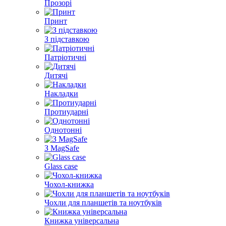
Прозорі
Принт
З підставкою
Патріотичні
Дитячі
Накладки
Протиударні
Однотонні
З MagSafe
Glass case
Чохол-книжка
Чохли для планшетів та ноутбуків
Книжка універсальна