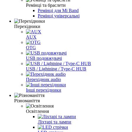
Ремінці та браслети
Ремінці для Mi Band
Ремінці універсальні
Перехідники
AUX
OTG
USB подовжувачі
USB / Lightning / Type-C HUB
Перехідник audio
Інші перехідники
Різноманіття
Освітлення
Ліхтарі та лампи