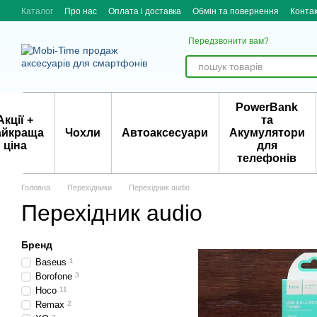
Перейти до основного контенту
Каталог
Про нас
Оплата і доставка
Обмін та повернення
Конта
Передзвонити вам?
PowerBank
Акції +
та
айкраща
Чохли
Автоаксесуари
Акумулятори
ціна
для
телефонів
Головна
Перехідники
Перехідник audio
Перехідник audio
Бренд
Baseus
1
Borofone
3
Hoco
11
Remax
2