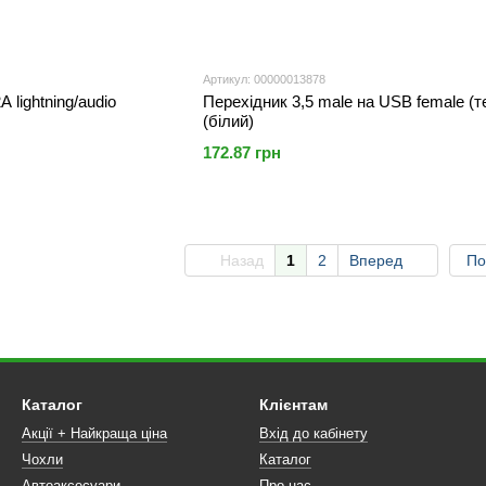
Артикул: 00000013878
lightning/audio
Перехідник 3,5 male на USB female (те
(білий)
172.87 грн
Назад
1
2
Вперед
По
Каталог
Клієнтам
Акції + Найкраща ціна
Вхід до кабінету
Чохли
Каталог
Автоаксесуари
Про нас