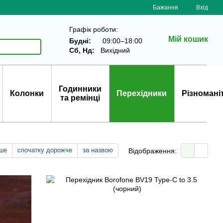
Бажання
Вхід
Графік роботи:
Мій кошик
Будні:
09:00–18:00
Сб, Нд:
Вихідний
Годинники
Колонки
Перехідники
Різномані
та ремінці
ше
спочатку дорожче
за назвою
Відображення: