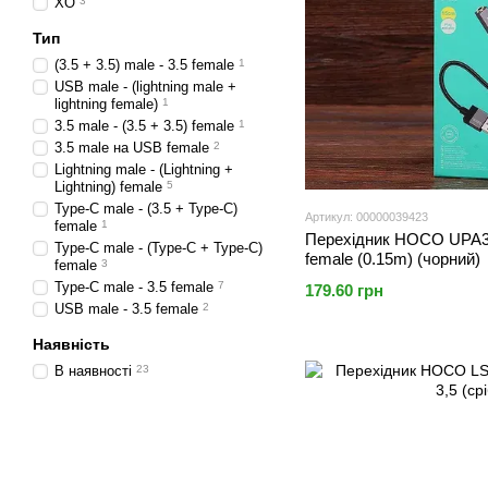
XO
3
Тип
(3.5 + 3.5) male - 3.5 female
1
USB male - (lightning male +
lightning female)
1
3.5 male - (3.5 + 3.5) female
1
3.5 male на USB female
2
Lightning male - (Lightning +
Lightning) female
5
Type-C male - (3.5 + Type-C)
Артикул: 00000039423
female
1
Перехідник HOCO UPA32
Type-C male - (Type-C + Type-C)
female (0.15m) (чорний)
female
3
Type-C male - 3.5 female
7
179.60 грн
USB male - 3.5 female
2
Наявність
В наявності
23