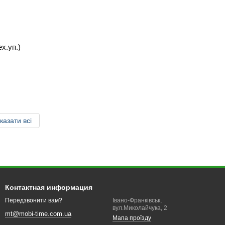
х.уп.)
казати всі
Контактная информация
Івано-Франківськ,
Передзвонити вам?
вул.Миколайчука, 2
mt@mobi-time.com.ua
Мапа проїзду