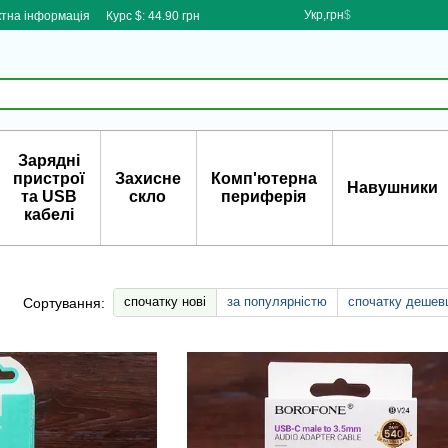
Укр,грн
$
ктна інформація
Курс $: 44.90 грн
Зарядні
пристрої
Захисне
Комп'ютерна
Навушники
та USB
скло
периферія
кабелі
спочатку нові
за популярністю
спочатку дешев
Сортування: