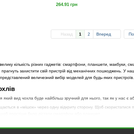
264.91 грн
Назад
1
2
Вперед
По
велику кількість різних гаджетів: смартфони, планшети, макбуки, см
 прагнуть захистити свій пристрій від механічних пошкоджень. У н
і представлений величезний вибір моделей для будь-яких пристроїв.
охлів
я який вид чохла буде найбільш зручний для нього, так як у нас є а
щається в «мішок» через одну відкриту сторону. Щоб скористатися пр
щоб простіше було дістати смартфон або планшет.
а пристрою одягається в міцний силіконовий або пластиковий чохо
ка згинів, щоб фіксувати гаджет в вертикальному або горизонтально