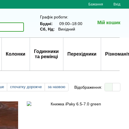
Бажання
Вхід
Графік роботи:
Мій кошик
Будні:
09:00–18:00
Сб, Нд:
Вихідний
Годинники
Колонки
Перехідники
Різномані
та ремінці
ше
спочатку дорожче
за назвою
Відображення: