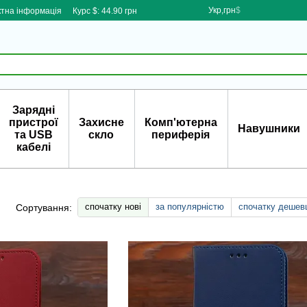
Укр,грн
$
ктна інформація
Курс $: 44.90 грн
Зарядні
пристрої
Захисне
Комп'ютерна
Навушники
та USB
скло
периферія
кабелі
спочатку нові
за популярністю
спочатку дешев
Сортування: