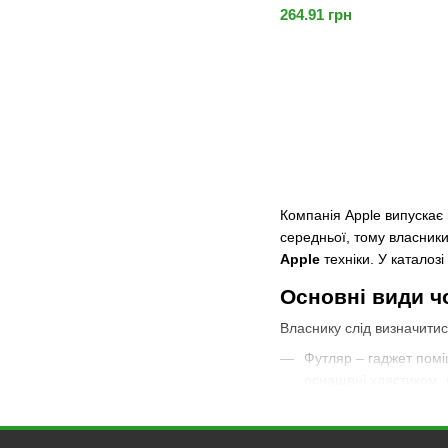
264.91 грн
Компанія Apple випускає 
середньої, тому власники
Apple
техніки. У каталоз
Основні види ч
Власнику слід визначитис
Футляр – гаджет помі
оснащені хлястиком, 
Папка – задня частин
мати один або декіль