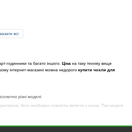
казати всі
арт-годинники та багато іншого.
Ціна
на таку техніку вище
ашому інтернет-магазині можна недорого
купити
чохли для
бсолютно різні моделі:
истроєм, його необхідно повністю витягти з чохла. Такі моделі
л, а передня частина накривається кришкою. Кришка може
му положенні. Також кришка має всередині магніт, так що вона