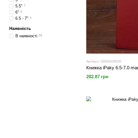
5.5"
7
6"
6
6.5 - 7"
3
Наявність
В наявності
28
Артикул: 00000028928
Книжка iPaky 6.5-7.0 ma
282.87 грн