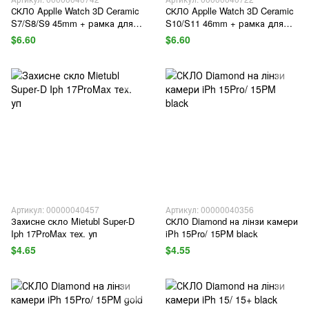
СКЛО Applle Watch 3D Ceramic
СКЛО Applle Watch 3D Ceramic
S7/S8/S9 45mm + рамка для
S10/S11 46mm + рамка для
поклейки
поклейки
$6.60
$6.60
Артикул: 00000040457
Артикул: 00000040356
Захисне скло Mietubl Super-D
СКЛО Diamond на лінзи камери
Iph 17ProMax тех. уп
iPh 15Pro/ 15PM black
$4.65
$4.55