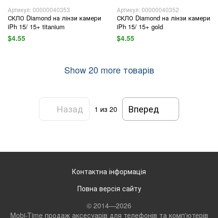
Артикул: 00000040353
Артикул: 00000040352
СКЛО Diamond на лінзи камери
СКЛО Diamond на лінзи камери
iPh 15/ 15+ titanium
iPh 15/ 15+ gold
$4.55
$4.55
Show 20 more товарів
Назад
Вперед
1
из 20
Контактна інформація
Повна версія сайту
© 2014—2026
Mobi-Time продаж аксесуарів для телефонів та комп'ютерів