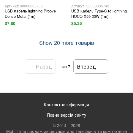
Артикул: 00000035763
Артикул: 00000035743
USB Кабель lightning Proove
USB Кабель Type-C to lightning
Dense Metal (1m)
HOCO X59 20W (1m)
$7.80
$5.25
Show 20 more товарів
Назад
Вперед
1
из 7
Контактна інформація
Повна версія сайту
© 2014—2026
Mobi-Time продаж аксесуарів для телефонів та комп'ютерів