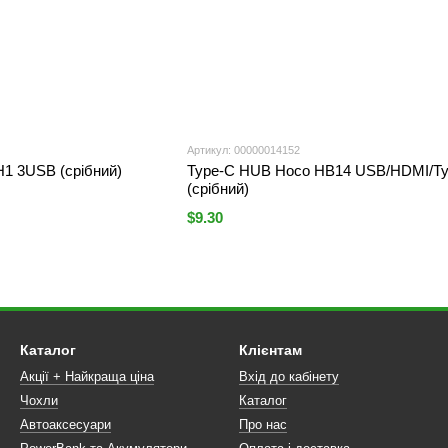
Артикул: 00000014152
1 3USB (срібний)
Type-C HUB Hoco HB14 USB/HDMI/Ty
(срібний)
$9.30
Каталог
Клієнтам
Акції + Найкраща ціна
Вхід до кабінету
Чохли
Каталог
Автоаксесуари
Про нас