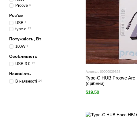
Proove
4
Роз'єм
USB
1
type-c
13
Потужність, Вт
100W
6
Особливість
USB 3.0
12
Артикул: 00000039628
Наявність
Type-C HUB Proove Arc 
В наявності
14
(срібний)
$19.50