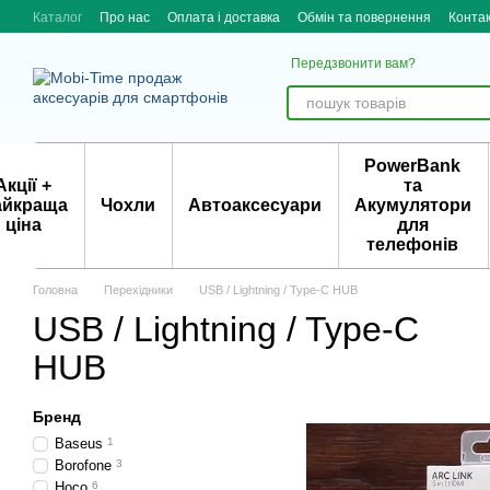
Skip to main content
Каталог
Про нас
Оплата і доставка
Обмін та повернення
Конта
Передзвонити вам?
PowerBank
Акції +
та
айкраща
Чохли
Автоаксесуари
Акумулятори
ціна
для
телефонів
Головна
Перехідники
USB / Lightning / Type-C HUB
USB / Lightning / Type-C
HUB
Бренд
Baseus
1
Borofone
3
Hoco
6