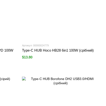
Артикул: 00000024779
 PD 100W
Type-C HUB Hoco HB28 6in1 100W (срібний)
$13.80