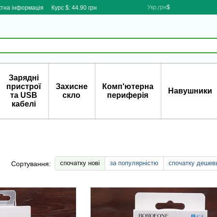
Укр,грн
$
ктна інформація
Курс $: 44.90 грн
Зарядні
пристрої
Захисне
Комп'ютерна
Навушники
та USB
скло
периферія
кабелі
спочатку нові
за популярністю
спочатку дешев
Сортування: