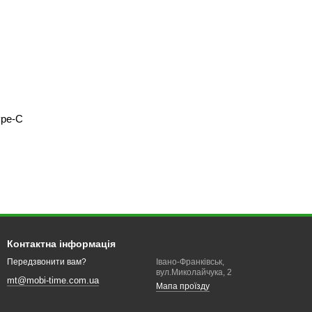
pe-C
Контактна інформація
Івано-Франківськ,
Передзвонити вам?
вул.Миколайчука, 2
mt@mobi-time.com.ua
Мапа проїзду