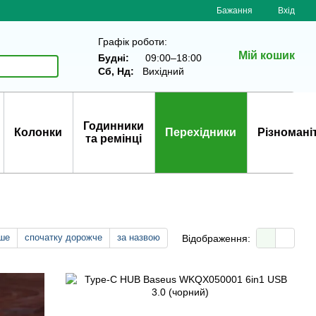
Бажання
Вхід
Графік роботи:
Мій кошик
Будні:
09:00–18:00
Сб, Нд:
Вихідний
Годинники
Колонки
Перехідники
Різномані
та ремінці
ше
спочатку дорожче
за назвою
Відображення: