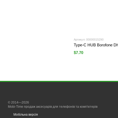
Артикул: 00000015290
Type-C HUB Borofone DH
$7.70
© 2014—2026
Mobi-Time продаж аксесуарів для телефонів та комп'ютерів
Мобільна версія