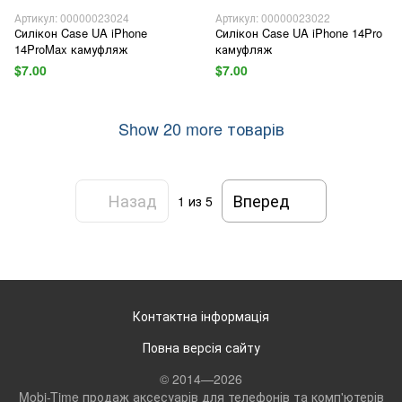
Артикул: 00000023024
Артикул: 00000023022
Силікон Case UA iPhone
Силікон Case UA iPhone 14Pro
14ProMax камуфляж
камуфляж
$7.00
$7.00
Show 20 more товарів
Назад
Вперед
1
из 5
Контактна інформація
Повна версія сайту
© 2014—2026
Mobi-Time продаж аксесуарів для телефонів та комп'ютерів