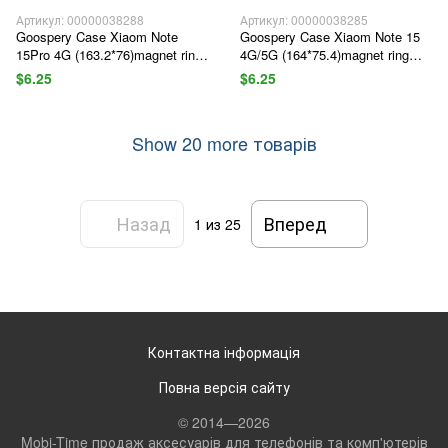
Артикул: 00000038288
Артикул: 00000038285
Goospery Case Xiaom Note
Goospery Case Xiaom Note 15
15Pro 4G (163.2*76)magnet ring
4G/5G (164*75.4)magnet ring
Pine green
Black
$6.25
$6.25
Show 20 more товарів
Назад
Вперед
1
из 25
Контактна інформація
Повна версія сайту
© 2014—2026
Mobi-Time продаж аксесуарів для телефонів та комп'ютерів