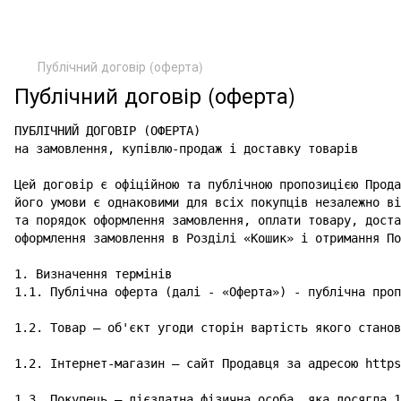
Публічний договір (оферта)
Публічний договір (оферта)
ПУБЛІЧНИЙ ДОГОВІР (ОФЕРТА)

на замовлення, купівлю-продаж і доставку товарів

Цей договір є офіційною та публічною пропозицією Прода
його умови є однаковими для всіх покупців незалежно ві
та порядок оформлення замовлення, оплати товару, доста
оформлення замовлення в Розділі «Кошик» і отримання По
1. Визначення термінів

1.1. Публічна оферта (далі - «Оферта») - публічна проп
1.2. Товар – об'єкт угоди сторін вартість якого станов
1.2. Інтернет-магазин – сайт Продавця за адресою https
1.3. Покупець – дієздатна фізична особа, яка досягла 1