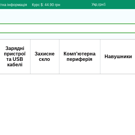
Укр,грн
$
ктна інформація
Курс $: 44.90 грн
Зарядні
пристрої
Захисне
Комп'ютерна
Навушники
та USB
скло
периферія
кабелі