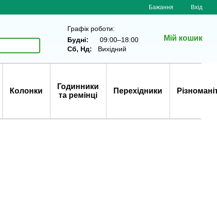
Бажання
Вхід
Графік роботи:
Мій кошик
Будні:
09:00–18:00
Сб, Нд:
Вихідний
Годинники
Колонки
Перехідники
Різномані
та ремінці