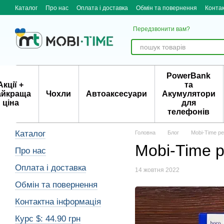
Перейти до основного контенту
Каталог
Про нас
Оплата і доставка
Обмін та повернення
Конта
Передзвонити вам?
PowerBank
Акції +
та
айкраща
Чохли
Автоаксесуари
Акумулятори
ціна
для
телефонів
Каталог
Головна
Блог
Mobi-Time р
Mobi-Time 
Про нас
Оплата і доставка
14 жовтня 2022
Обмін та повернення
Контактна інформація
Курс $: 44.90 грн