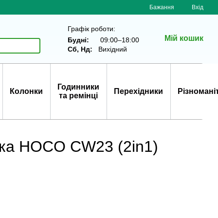
Бажання
Вхід
Графік роботи:
Мій кошик
Будні:
09:00–18:00
Сб, Нд:
Вихідний
Годинники
Колонки
Перехідники
Різномані
та ремінці
дка HOCO CW23 (2in1)