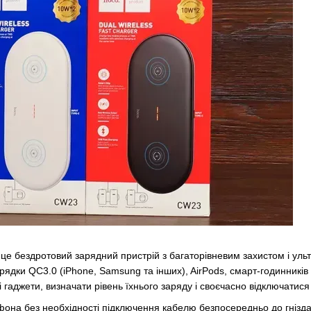
 це бездротовий зарядний пристрій з багаторівневим захистом і ул
рядки QC3.0 (iPhone, Samsung та інших), AirPods, смарт-годинників
і гаджети, визначати рівень їхнього заряду і своєчасно відключатися
она без необхідності підключення кабелю безпосередньо до гнізда