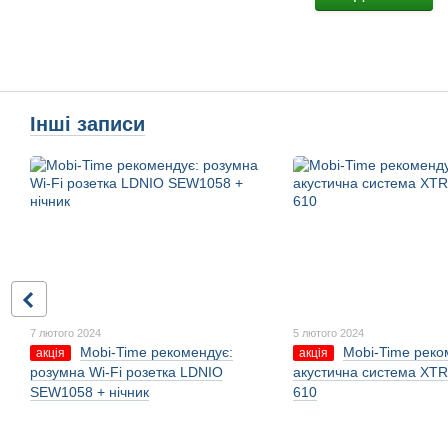
Інші записи
7 лютого 2024
5 лютого 2024
Mobi-Time рекомендує:
Mobi-Time реко
акція
акція
розумна Wi-Fi розетка LDNIO
акустична система XTR
SEW1058 + нічник
610