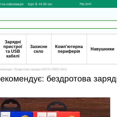
Укр,грн
$
ктна інформація
Курс $: 44.90 грн
Зарядні
пристрої
Захисне
Комп'ютерна
Навушники
та USB
скло
периферія
кабелі
екомендує: бездротова зарядка HOCO CW23 (2in1)
рекомендує: бездротова заря