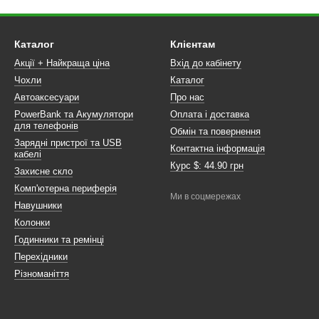
Каталог
Клієнтам
Акції + Найкраща ціна
Вхід до кабінету
Чохли
Каталог
Автоаксесуари
Про нас
PowerBank та Акумулятори
Оплата і доставка
для телефонів
Обмін та повернення
Зарядні пристрої та USB
Контактна інформація
кабелі
Курс $: 44.90 грн
Захисне скло
Комп'ютерна периферія
Ми в соцмережах
Навушники
Колонки
Годинники та ремінці
Перехідники
Різноманіття