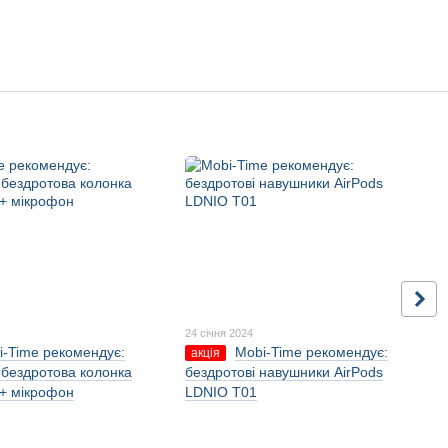
24 січня 2024
i-Time рекомендує:
Mobi-Time рекомендує:
акція
 бездротова колонка
бездротові навушники AirPods
+ мікрофон
LDNIO T01