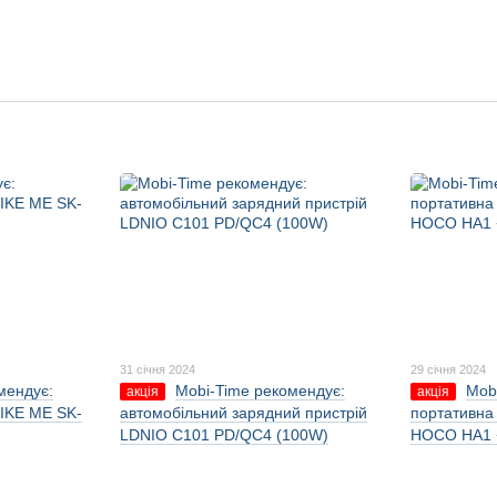
31 січня 2024
29 січня 2024
мендує:
Mobi-Time рекомендує:
Mob
акція
акція
IKE ME SK-
автомобільний зарядний пристрій
портативна
LDNIO C101 PD/QC4 (100W)
HOCO HA1 