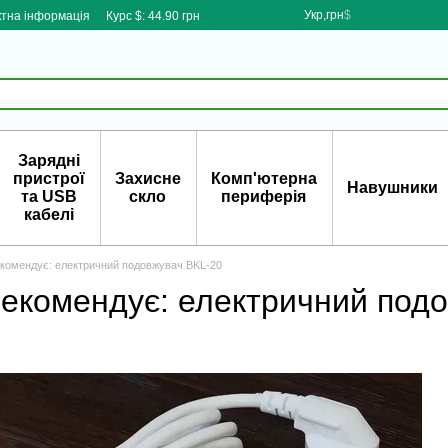
Укр,грн
$
ктна інформація
Курс $: 44.90 грн
Зарядні
пристрої
Захисне
Комп'ютерна
Навушники
та USB
скло
периферія
кабелі
екомендує: електричний подовжувач BKL-20
рекомендує: електричний под