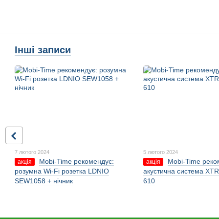
Інші записи
7 лютого 2024
5 лютого 2024
Mobi-Time рекомендує:
Mobi-Time реко
акція
акція
розумна Wi-Fi розетка LDNIO
акустична система XTR
SEW1058 + нічник
610