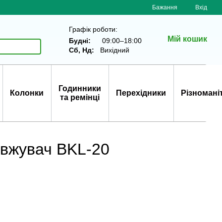
Бажання
Вхід
Графік роботи:
Мій кошик
Будні:
09:00–18:00
Сб, Нд:
Вихідний
Годинники
Колонки
Перехідники
Різномані
та ремінці
овжувач BKL-20