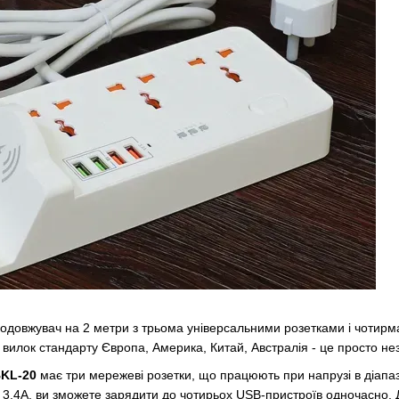
подовжувач на 2 метри з трьома універсальними розетками і чотир
вилок стандарту Європа, Америка, Китай, Австралія - ​​це просто не
KL-20
має три мережеві розетки, що працюють при напрузі в діапаз
3.4А, ви зможете зарядити до чотирьох USB-пристроїв одночасно. 