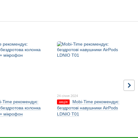
24 січня 2024
i-Time рекомендує:
Mobi-Time рекомендує:
акція
 бездротова колонка
бездротові навушники AirPods
+ мікрофон
LDNIO T01