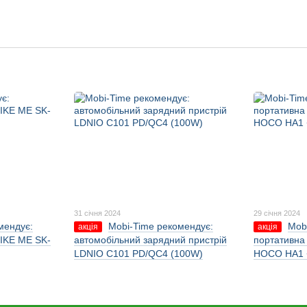
31 січня 2024
29 січня 2024
мендує:
Mobi-Time рекомендує:
Mob
акція
акція
IKE ME SK-
автомобільний зарядний пристрій
портативна
LDNIO C101 PD/QC4 (100W)
HOCO HA1 