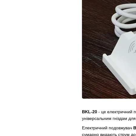
BKL-20
- це електричний 
універсальним гніздам для 
Електричний подовжувач
B
сумарно видають струм до 