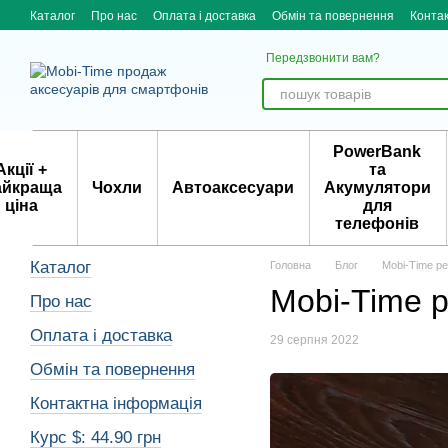
Перейти до основного контенту
Каталог
Про нас
Оплата і доставка
Обмін та повернення
Конта
Передзвонити вам?
PowerBank
Акції +
та
айкраща
Чохли
Автоаксесуари
Акумулятори
ціна
для
телефонів
Каталог
Головна
Блог
Mobi-Time р
Mobi-Time 
Про нас
Оплата і доставка
29 серпня 2022
Обмін та повернення
Контактна інформація
Курс $: 44.90 грн