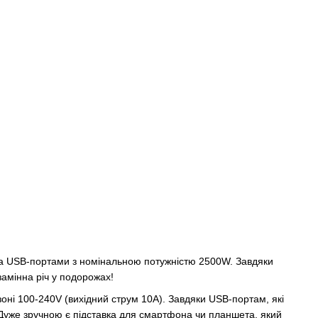
ма USB-портами з номінальною потужністю 2500W. Завдяки
замінна річ у подорожах!
оні 100-240V (вихідний струм 10А). Завдяки USB-портам, які
Дуже зручною є підставка для смартфона чи планшета, який