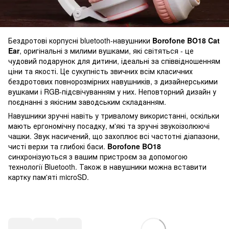
Бездротові корпусні bluetooth-навушники
Borofone BO18 Cat
Ear
, оригінальні з милими вушками, які світяться - це
чудовий подарунок для дитини, ідеальні за співвідношенням
ціни та якості. Це сукупність звичних всім класичних
бездротових повнорозмірних навушників, з дизайнерськими
вушками і RGB-підсвічуванням у них. Неповторний дизайн у
поєднанні з якісним заводським складанням.
Навушники зручні навіть у тривалому використанні, оскільки
мають ергономічну посадку, м'які та зручні звукоізолюючі
чашки. Звук насичений, що захоплює всі частотні діапазони,
чисті верхи та глибокі баси.
Borofone BO18
синхронізуються з вашим пристроєм за допомогою
технології Bluetooth. Також в навушники можна вставити
картку пам'яті microSD.