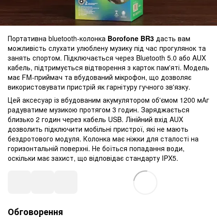
Портативна bluetooth-колонка
Borofone BR3
дасть вам
можливість слухати улюблену музику під час прогулянок та
занять спортом. Підключається через Bluetooth 5.0 або AUX
кабель, підтримується відтворення з карток пам'яті. Модель
має FM-приймач та вбудований мікрофон, що дозволяє
використовувати пристрій як гарнітуру гучного зв'язку.
Цей аксесуар із вбудованим акумулятором об'ємом 1200 мАг
радуватиме музикою протягом 3 годин. Заряджається
близько 2 годин через кабель USB. Лінійний вхід AUX
дозволить підключити мобільні пристрої, які не мають
бездротового модуля. Колонка має ніжки для сталості на
горизонтальній поверхні. Не боїться попадання води,
оскільки має захист, що відповідає стандарту IPX5.
Обговорення