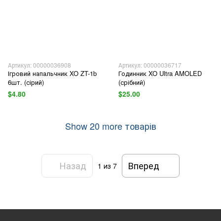
Артикул: 00000036908
Артикул: 00000036717
Ігровий напальчник XO ZT-1b
Годинник XO Ultra AMOLED
6шт. (сірий)
(срібний)
$4.80
$25.00
Show 20 more товарів
Назад
Вперед
1
из 7