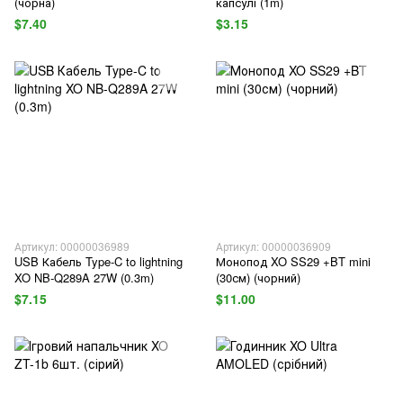
(чорна)
капсулі (1m)
$7.40
$3.15
Артикул: 00000036989
Артикул: 00000036909
USB Кабель Type-C to lightning
Монопод XO SS29 +BT mini
XO NB-Q289A 27W (0.3m)
(30см) (чорний)
$7.15
$11.00