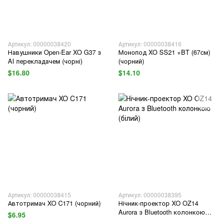
Артикул: 00000038420
Артикул: 00000038416
Навушники Open-Ear XO G37 з
Монопод XO SS21 +BT (67см)
AI перекладачем (чорні)
(чорний)
$16.80
$14.10
Артикул: 00000038415
Артикул: 00000038395
Автотримач XO C171 (чорний)
Нічник-проектор XO OZ14
Aurora з Bluetooth колонкою
$6.95
(білий)