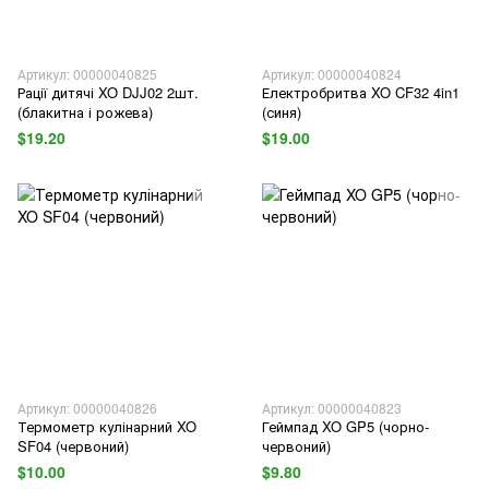
Артикул: 00000040825
Артикул: 00000040824
Рації дитячі XO DJJ02 2шт.
Електробритва XO CF32 4in1
(блакитна і рожева)
(синя)
$19.20
$19.00
Артикул: 00000040826
Артикул: 00000040823
Термометр кулінарний XO
Геймпад XO GP5 (чорно-
SF04 (червоний)
червоний)
$10.00
$9.80