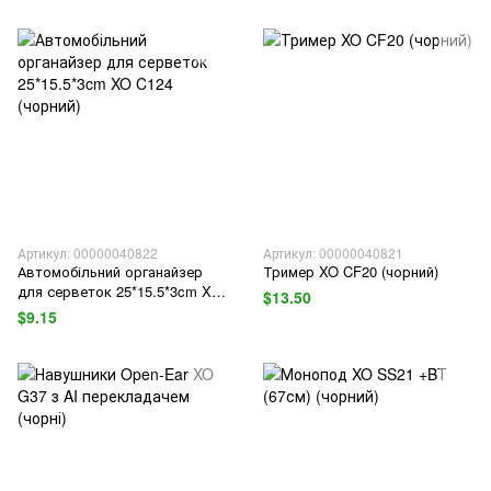
Артикул: 00000040822
Артикул: 00000040821
Автомобільний органайзер
Тример XO CF20 (чорний)
для серветок 25*15.5*3cm XO
$13.50
C124 (чорний)
$9.15