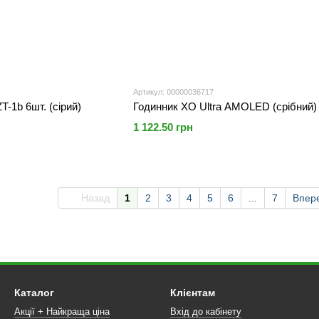
Артикул: 00000036717
T-1b 6шт. (сірий)
Годинник XO Ultra AMOLED (срібний)
1 122.50 грн
Назад
1
2
3
4
5
6
...
7
Впер
Каталог
Клієнтам
Акції + Найкраща ціна
Вхід до кабінету