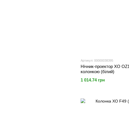
Артикул: 00000038395
Нічник-проектор XO OZ14
колонкою (білий)
1 014.74 грн