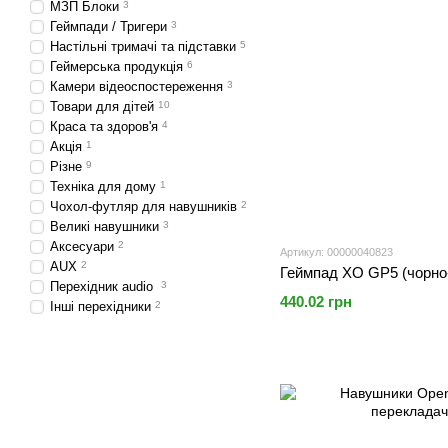
МЗП Блоки
3
Геймпади / Тригери
3
Настільні тримачі та підставки
5
Геймерська продукція
6
Камери відеоспостереження
3
Товари для дітей
10
Краса та здоров'я
4
Акція
1
Різне
9
Техніка для дому
1
Чохол-футляр для навушників
2
Великі навушники
3
Аксесуари
2
Артикул: 00000040823
AUX
2
Геймпад XO GP5 (чорно
Перехідник audio
3
440.02 грн
Інші перехідники
2