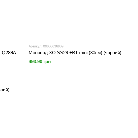
Артикул: 00000036909
B-Q289A
Монопод XO SS29 +BT mini (30см) (чорний)
493.90 грн