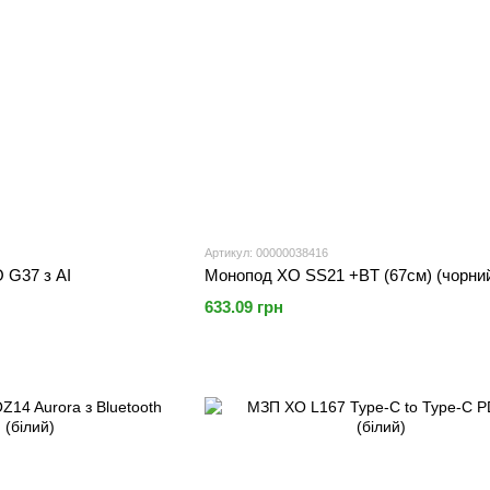
Артикул: 00000038416
 G37 з AI
Монопод XO SS21 +BT (67см) (чорни
633.09 грн