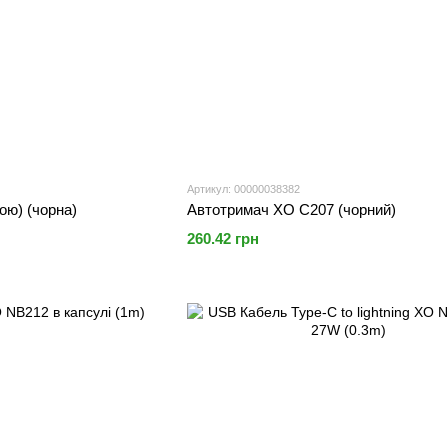
Артикул: 00000038382
ою) (чорна)
Автотримач XO C207 (чорний)
260.42 грн