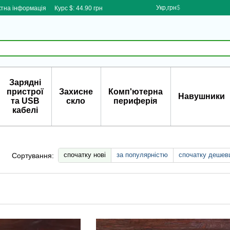
Укр,грн
$
ктна інформація
Курс $: 44.90 грн
Зарядні
пристрої
Захисне
Комп'ютерна
Навушники
та USB
скло
периферія
кабелі
спочатку нові
за популярністю
спочатку дешев
Сортування: