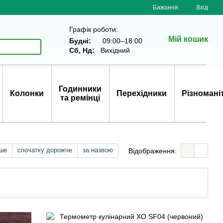
Бажання
Вхід
Графік роботи:
Мій кошик
Будні:
09:00–18:00
Сб, Нд:
Вихідний
Годинники
Колонки
Перехідники
Різномані
та ремінці
ше
спочатку дорожче
за назвою
Відображення: