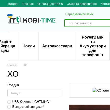
Перейти до основного контенту
Каталог
Про нас
Оплата і доставка
Обмін та повернення
Конта
Передзвонити вам?
PowerBank
Акції +
та
айкраща
Чохли
Автоаксесуари
Акумулятори
ціна
для
телефонів
Головна
XO
XO
Розділ
USB Кабель LIGHTNING
4
Бездротові зарядки
4