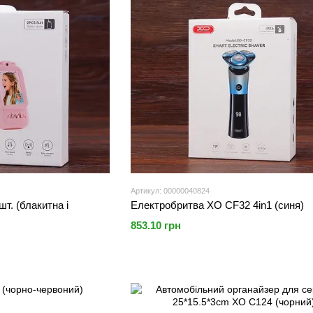
Артикул: 00000040824
т. (блакитна і
Електробритва XO CF32 4in1 (синя)
853.10 грн