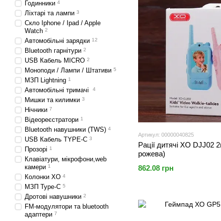
Годинники
4
Ліхтарі та лампи
3
Скло Iphone / Ipad / Apple
Watch
2
Автомобільні зарядки
12
Bluetooth гарнітури
2
USB Кабель MICRO
2
Моноподи / Лампи / Штативи
5
МЗП Lightning
1
Автомобільні тримачі
4
Мишки та килимки
3
Нічники
7
Відеореєстратори
1
Bluetooth навушники (TWS)
4
Артикул: 00000040825
USB Кабель TYPE-C
3
Рації дитячі XO DJJ02 2ш
Прозорі
1
рожева)
Клавіатури, мікрофони,web
камери
1
862.08 грн
Колонки XO
4
МЗП Type-C
5
Дротові навушники
2
FM-модулятори та bluetooth
адаптери
7