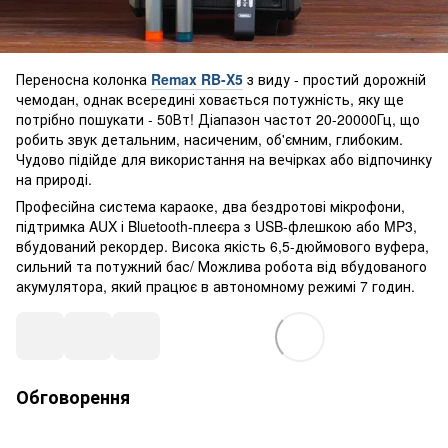
Переносна колонка
Remax RB-X5
з виду - простий дорожній
чемодан, однак всередині ховається потужність, яку ще
потрібно пошукати - 50Вт! Діапазон частот 20-20000Гц, що
робить звук детальним, насиченим, об'ємним, глибоким.
Чудово підійде для використання на вечірках або відпочинку
на природі.
Професійна система караоке, два бездротові мікрофони,
підтримка AUX і Bluetooth-плеєра з USB-флешкою ​​або MP3,
вбудований рекордер. Висока якість 6,5-дюймового вуфера,
сильний та потужний бас/ Можлива робота від вбудованого
акумулятора, який працює в автономному режимі 7 годин.
Обговорення