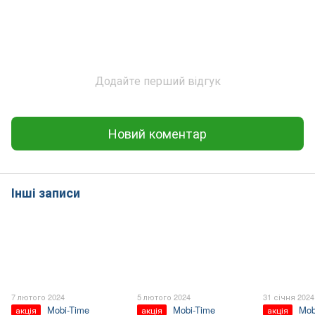
Додайте перший відгук
Новий коментар
Інші записи
7 лютого 2024
5 лютого 2024
31 січня 2024
Mobi-Time
Mobi-Time
Mob
акція
акція
акція