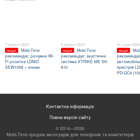
7 лютого 2024
5 лютого 2024
31 січня 2024
Mobi-Time
Mobi-Time
Mob
акція
акція
акція
рекомендує: розумна Wi-
рекомендує: акустична
рекомендує
Fi розетка LDNIO
система XTRIKE ME SK-
автомобіль
SEW1058 + нічник
610
пристрій L
PD/QC4 (10
Контактна інформація
Повна версія сайту
© 2014—2026
Mobi-Time продаж аксесуарів для телефонів та комп'ютерів