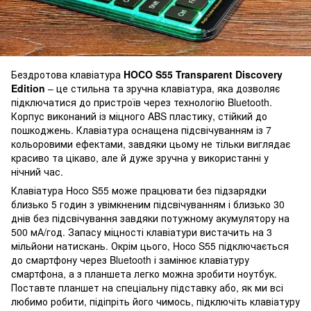
Бездротова клавіатура
HOCO S55 Transparent Discovery
Edition
– це стильна та зручна клавіатура, яка дозволяє
підключатися до пристроїв через технологію Bluetooth.
Корпус виконаний із міцного ABS пластику, стійкий до
пошкоджень. Клавіатура оснащена підсвічуванням із 7
кольоровими ефектами, завдяки цьому не тільки виглядає
красиво та цікаво, але й дуже зручна у використанні у
нічний час.
Клавіатура Hoco S55 може працювати без підзарядки
близько 5 годин з увімкненим підсвічуванням і близько 30
днів без підсвічування завдяки потужному акумулятору на
500 мА/год. Запасу міцності клавіатури вистачить на 3
мільйони натискань. Окрім цього, Hoco S55 підключається
до смартфону через Bluetooth і замінює клавіатуру
смартфона, а з планшета легко можна зробити ноутбук.
Поставте планшет на спеціальну підставку або, як ми всі
любимо робити, підіпріть його чимось, підключіть клавіатуру