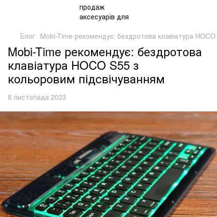
Блог
Mobi-Time рекомендує: бездротова клавіатура HOCO 
Mobi-Time рекомендує: бездротова
клавіатура HOCO S55 з
кольоровим підсвічуванням
8 листопада 2023