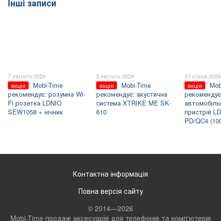
Інші записи
7 лютого 2024
5 лютого 2024
31 січня 2024
Mobi-Time
Mobi-Time
Mob
акція
акція
акція
рекомендує: розумна Wi-
рекомендує: акустична
рекомендує
Fi розетка LDNIO
система XTRIKE ME SK-
автомобіль
SEW1058 + нічник
610
пристрій L
PD/QC4 (10
Контактна інформація
Повна версія сайту
© 2014—2026
Mobi-Time продаж аксесуарів для телефонів та комп'ютерів