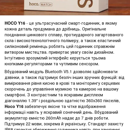
HOCO Y16
- це ультрасучасний смарт-годинник, в якому
кожна деталь продумана до дрібниць. Оригінальне
поєднання цинкового сплаву, протиударного загартованого
скла і високотехнологічного полімеру, а також еластичний
силіконовий ремінець роблять цей годинник справжнім
витвором мистецтва. привертає увагу своїм дизайном.
Інтуїтивно зрозумілий інтерфейс керується трьома
кнопками-регуляторами та чутливим сенсором.
Вбудований модуль Bluetooth V5.1 дозволяє здійснювати
дзвінки, а також підтримує безліч інших зручних функцій: від
вимірювання рівня кисню в крові та моніторингу серцевих
скорочень до управління музикою та камерою на вашому
смартфоні. З контрастним та яскравим дисплеєм
діагоналлю 1.39" і роздільною здатністю 360x360 пікселів,
Hoco Y16
забезпечує якісне та чітке відображення
інформації навіть у яскравий сонячний день. Вбудований
акумулятор ємністю 260mAh надає до 7 днів роботи.
Підтримує 22 мови, зокрема й українську. Стандарт захисту
IP68 гарантує збереження годинника навіть при зануренні