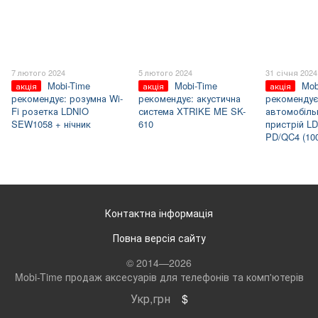
7 лютого 2024
5 лютого 2024
31 січня 2024
Mobi-Time
Mobi-Time
Mob
акція
акція
акція
рекомендує: розумна Wi-
рекомендує: акустична
рекомендує
Fi розетка LDNIO
система XTRIKE ME SK-
автомобіль
SEW1058 + нічник
610
пристрій L
PD/QC4 (10
Контактна інформація
Повна версія сайту
© 2014—2026
Mobi-Time продаж аксесуарів для телефонів та комп'ютерів
Укр,грн
$