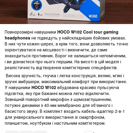
Повнорозмірні навушники
HOCO W102 Cool tour gaming
headphones
не підведуть у найскладніших бойових умовах.
В них чути кожен шерех, а крім того, вони дозволяють точно
зорієнтуватися на місцевості і визначити, де саме
знаходиться противник. Ворог не залишиться непоміченим,
і ви дізнаєтеся про нього першим. На висоті в цій моделі і
реалістичність відтворення комп'ютерних спецефектів.
Висока зручність, гнучка і легка конструкція, великі, м'які і
зручні амбушюри, максимальний комфорт при використанні.
У навушники
HOCO W102
вбудована красиво пульсуюча
підсвітка, яку при бажанні можна легко відключити.
Зовнішній поворотний мікрофон з шумозаглушенням,
потужні динаміки з 40-мм мембраною для об'ємного і
басистого звуку. В комплект входить кабель-адаптер 2-в-1
для універсального використання зі смартфоном,
планшетом, ноутбуком і настільним комп'ютером.