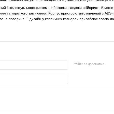
ий інтелектуальною системою безпеки, завдяки якійпристрій може р
ення та короткого замикання. Корпус пристрою виготовлений з ABS-пл
вана поверхня. Її дизайн у класичних кольорах приваблює своєю ла
Увійти за допомогою