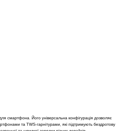
 для смартфона. Його універсальна конфігурація дозволяє
мартфонами та TWS-гарнітурами, які підтримують бездротову
езпечної та швидкої зарядки різних девайсів.