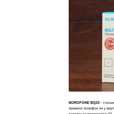
BOROFONE BQ20
- стиль
тримати телефон як у верт
зарядку за протоколом QI. 