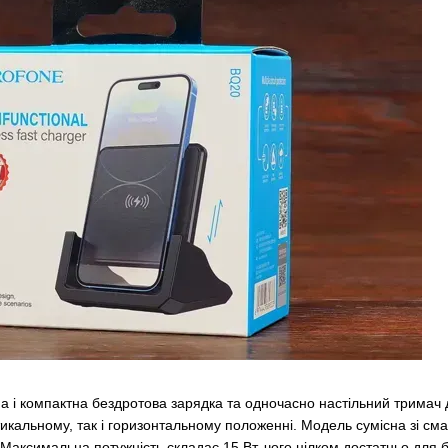
на і компактна бездротова зарядка та одночасно настільний тримач
икальному, так і горизонтальному положенні. Модель сумісна зі с
Максимальна потужність складає 15 Вт, чого цілком достатньо для б