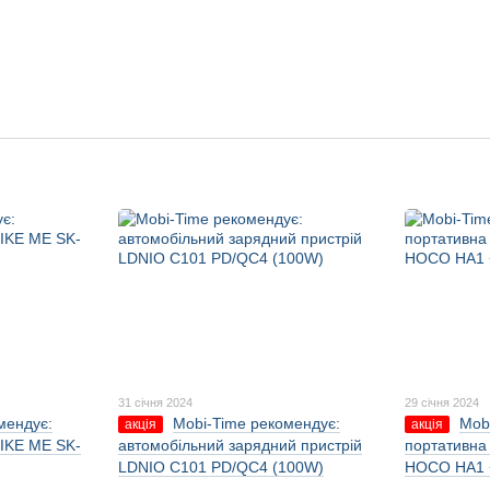
31 січня 2024
29 січня 2024
мендує:
Mobi-Time рекомендує:
Mob
акція
акція
IKE ME SK-
автомобільний зарядний пристрій
портативна
LDNIO C101 PD/QC4 (100W)
HOCO HA1 