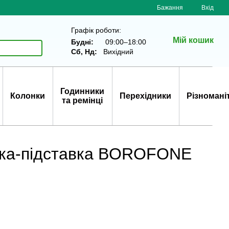
Бажання
Вхід
Графік роботи:
Мій кошик
Будні:
09:00–18:00
Сб, Нд:
Вихідний
Годинники
Колонки
Перехідники
Різномані
та ремінці
ядка-підставка BOROFONE