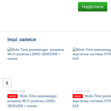
Надіслати
Інші записи
7 лютого 2024
5 лютого 2024
Mobi-Time рекомендує:
Mobi-Time реко
акція
акція
розумна Wi-Fi розетка LDNIO
акустична система XTR
SEW1058 + нічник
610