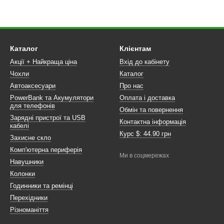
Каталог
Клієнтам
Акції + Найкраща ціна
Вхід до кабінету
Чохли
Каталог
Автоаксесуари
Про нас
PowerBank та Акумулятори
Оплата і доставка
для телефонів
Обмін та повернення
Зарядні пристрої та USB
Контактна інформація
кабелі
Курс $: 44.90 грн
Захисне скло
Комп'ютерна периферія
Ми в соцмережах
Навушники
Колонки
Годинники та ремінці
Перехідники
Різноманіття