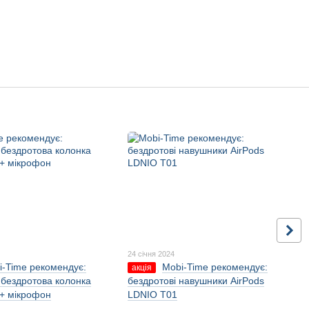
24 січня 2024
i-Time рекомендує:
Mobi-Time рекомендує:
акція
 бездротова колонка
бездротові навушники AirPods
+ мікрофон
LDNIO T01