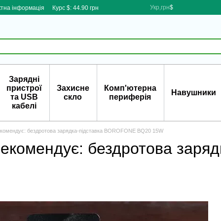
Укр,грн
$
ктна інформація
Курс $: 44.90 грн
Зарядні
пристрої
Захисне
Комп'ютерна
Навушники
та USB
скло
периферія
кабелі
екомендує: бездротова зарядка-підставка BOROFONE BQ20 15W
рекомендує: бездротова зар