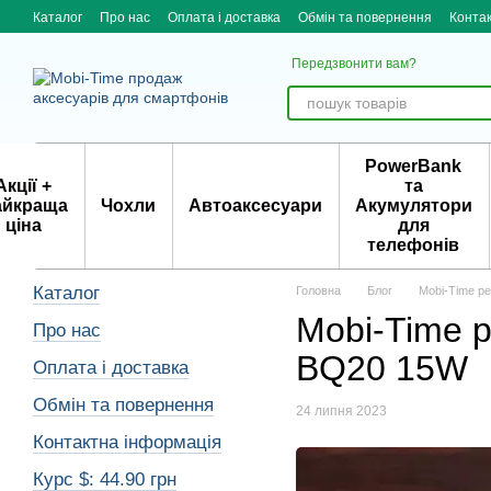
Skip to main content
Каталог
Про нас
Оплата і доставка
Обмін та повернення
Конта
Передзвонити вам?
PowerBank
Акції +
та
айкраща
Чохли
Автоаксесуари
Акумулятори
ціна
для
телефонів
Каталог
Головна
Блог
Mobi-Time р
Mobi-Time 
Про нас
BQ20 15W
Оплата і доставка
Обмін та повернення
24 липня 2023
Контактна інформація
Курс $: 44.90 грн