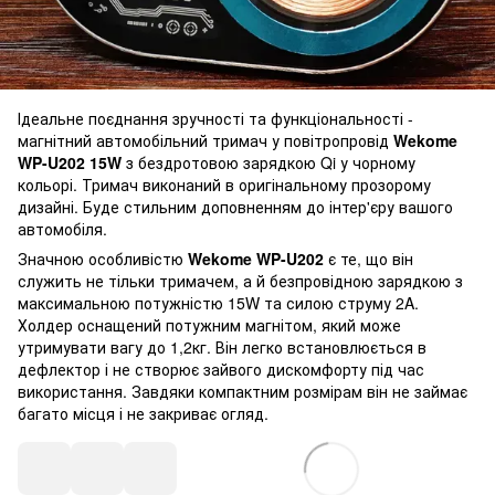
Ідеальне поєднання зручності та функціональності -
магнітний автомобільний тримач у повітропровід
Wekome
WP-U202 15W
з бездротовою зарядкою Qi у чорному
кольорі. Тримач виконаний в оригінальному прозорому
дизайні. Буде стильним доповненням до інтер'єру вашого
автомобіля.
Значною особливістю
Wekome WP-U202
є те, що він
служить не тільки тримачем, а й безпровідною зарядкою з
максимальною потужністю 15W та силою струму 2A.
Холдер оснащений потужним магнітом, який може
утримувати вагу до 1,2кг. Він легко встановлюється в
дефлектор і не створює зайвого дискомфорту під час
використання. Завдяки компактним розмірам він не займає
багато місця і не закриває огляд.