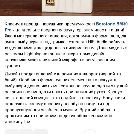
Класичні провідні навушники преміум-якості
Borofone BM30
Pro
- це ідеальне поєднання звуку, ергономічності та ціни!
Якісні матеріали виготовлення, ергономічна форма вкладок,
змінні амбушури та підтримка технології HiFi Audio роблять
їх ідеальними для щоденного використання. Дана модель з
роз'ємом Lightning виконана в акуратному дизайні,
навушники мають чутливий мікрофон з регулюванням
гучності.
Дизайн представлений у класичних кольорах (чорний та
білий). Особлива форма вушних елементів та вакуумні
амбушюри дозволяють максимально зручно сідати у вушній
раковині і не випадати навіть при активних рухах. Корпус
виготовлений із міцного та надійного пластику. Навушники
подарують своєму власнику незабутні відчуття від
прослуховування улюбленої музики. Зручний кабель з
практичним та приємним на дотик обплетенням має
довжину 1 м.