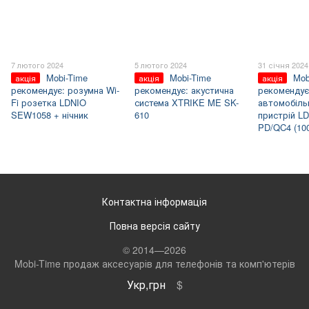
7 лютого 2024
5 лютого 2024
31 січня 2024
Mobi-Time
Mobi-Time
Mob
акція
акція
акція
рекомендує: розумна Wi-
рекомендує: акустична
рекомендує
Fi розетка LDNIO
система XTRIKE ME SK-
автомобіль
SEW1058 + нічник
610
пристрій L
PD/QC4 (10
Контактна інформація
Повна версія сайту
© 2014—2026
Mobi-Time продаж аксесуарів для телефонів та комп'ютерів
Укр,грн
$