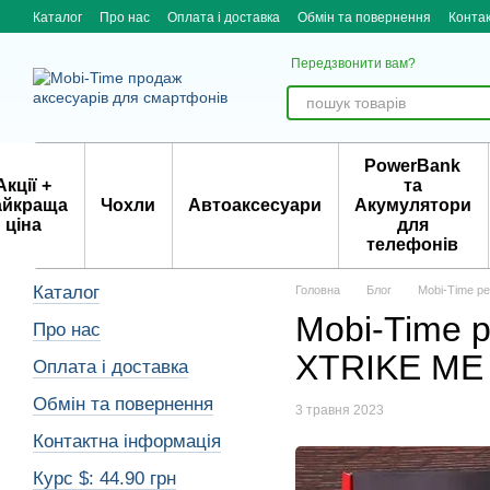
Skip to main content
Каталог
Про нас
Оплата і доставка
Обмін та повернення
Конта
Передзвонити вам?
PowerBank
Акції +
та
айкраща
Чохли
Автоаксесуари
Акумулятори
ціна
для
телефонів
Каталог
Головна
Блог
Mobi-Time р
Mobi-Time 
Про нас
XTRIKE ME
Оплата і доставка
Обмін та повернення
3 травня 2023
Контактна інформація
Курс $: 44.90 грн