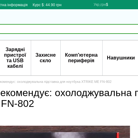
Укр,грн
$
ктна інформація
Курс $: 44.90 грн
Зарядні
пристрої
Захисне
Комп'ютерна
Навушники
та USB
скло
периферія
кабелі
екомендує: охолоджувальна підставка для ноутбука XTRIKE ME FN-802
рекомендує: охолоджувальна п
 FN-802