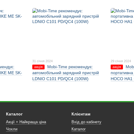
31 січня 2024
29 січня 2024
мендує:
Mobi-Time рекомендує:
Mob
акція
акція
IKE ME SK-
автомобільний зарядний пристрій
портативна
LDNIO C101 PD/QC4 (100W)
HOCO HA1 
Каталог
Клієнтам
Акції + Найкраща ціна
Вхід до кабінету
Чохли
Каталог