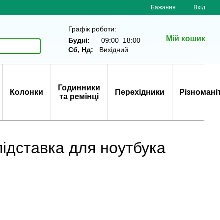
Бажання
Вхід
Графік роботи:
Мій кошик
Будні:
09:00–18:00
Сб, Нд:
Вихідний
Годинники
Колонки
Перехідники
Різномані
та ремінці
ідставка для ноутбука