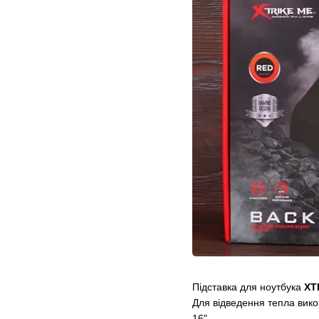
Підставка для ноутбука
XT
Для відведення тепла викор
16".