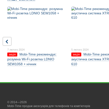
7 лютого 2024
5 лютого 2024
Mobi-Time рекомендує:
Mobi-Time реко
акція
акція
розумна Wi-Fi розетка LDNIO
акустична система XTR
SEW1058 + нічник
610
© 2014—2026
Mobi-Time продаж аксесуарів для телефонів та комп'ютерів