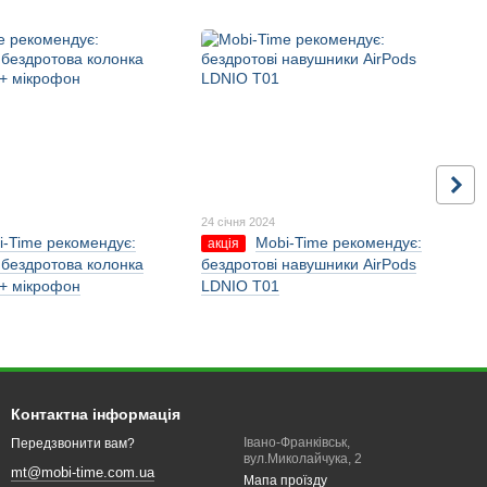
24 січня 2024
i-Time рекомендує:
Mobi-Time рекомендує:
акція
 бездротова колонка
бездротові навушники AirPods
+ мікрофон
LDNIO T01
Контактна інформація
Івано-Франківськ,
Передзвонити вам?
вул.Миколайчука, 2
mt@mobi-time.com.ua
Мапа проїзду